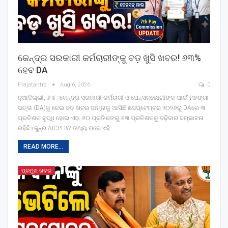
କେନ୍ଦ୍ର ସରକାରୀ କର୍ମଚାରୀଙ୍କୁ ବଡ଼ ଖୁସି ଖବର! ୬୩%
ହେବ DA
Prajatantra
Aug 6, 2026
0
ନୂଆଦିଲ୍ଲୀ, ୬।୮: କେନ୍ଦ୍ର ସରକାରୀ କର୍ମଚାରୀ ଓ ପେନ୍‌ସନଭୋଗୀଙ୍କ ପାଇଁ ମହଙ୍ଗା
ଭତ୍ତା (DA)କୁ ନେଇ ବଡ଼ ଖବର ସାମ୍ନାକୁ ଆସିଛି।ସେପ୍ଟେମ୍ବର ୨୦୨୬ରୁ DAରେ ୩
ପ୍ରତିଶତ ବୃଦ୍ଧି ହୋଇ ଏହା ୬୦ ପ୍ରତିଶତରୁ ୬୩ ପ୍ରତିଶତକୁ ବଢ଼ିବାର ସମ୍ଭାବନା
ରହିଛି। ଜୁନ୍‌ର AICPI-IW ତଥ୍ୟ ପରେ ଏହି
…
READ MORE...
ପ୍ରମୁଖ ଖବର