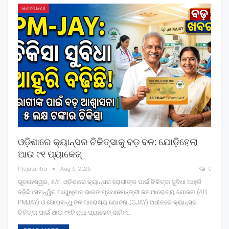
ଜଣାଅଜଣା
ଓଡ଼ିଶାରେ କ୍ୟାନ୍ସର ଚିକିତ୍ସାକୁ ବଡ଼ ବଳ: ଯୋଡ଼ିହେଲା
ଆଉ ୯୧ ପ୍ୟାକେଜ୍
Prajatantra
Aug 6, 2026
0
ଭୁବନେଶ୍ୱର, ୬/୮: ଓଡ଼ିଶାରେ କ୍ୟାନ୍ସର ରୋଗୀଙ୍କ ପାଇଁ ଚିକିତ୍ସା ସୁବିଧା ଆହୁରି
ବଢ଼ିଛି। ସମନ୍ୱିତ ଆୟୁଷ୍ମାନ ଭାରତ-ପ୍ରଧାନମନ୍ତ୍ରୀ ଜନ ଆରୋଗ୍ୟ ଯୋଜନା (AB-
PMJAY) ଓ ଗୋପବନ୍ଧୁ ଜନ ଆରୋଗ୍ୟ ଯୋଜନା (GJAY) ଅଧୀନରେ କ୍ୟାନ୍ସର
ଚିକିତ୍ସା ପାଇଁ ଆଉ ୯୧ଟି ନୂଆ ପ୍ୟାକେଜ୍ ସାମିଲ
…