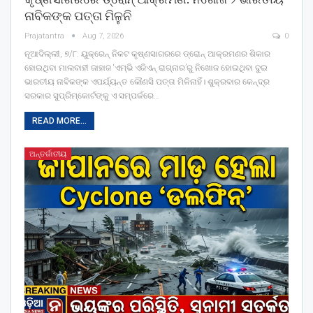
ନାବିକଙ୍କ ପତ୍ତା ମିଳୁନି
Prajatantra
Aug 7, 2026
0
ନୂଆଦିଲ୍ଲୀ, ୭/୮: ୟୁକ୍ରେନ୍‌ ନିକଟ କୃଷ୍ଣସାଗରରେ ଡ୍ରୋନ୍‌ ଆକ୍ରମଣର ଶିକାର
ହୋଇଥିବା ମାଲବାହୀ ଜାହାଜ ‘ଏମ୍‌ଭି ଏଜିଏନ୍‌ ରାଗ୍ନାର’ରୁ ନିଖୋଜ ହୋଇଥିବା ଦୁଇ
ଭାରତୀୟ ନାବିକଙ୍କ ଏପର୍ଯ୍ୟନ୍ତ କୌଣସି ପତ୍ତା ମିଳିନାହିଁ। ଶୁକ୍ରବାର କେନ୍ଦ୍ର
ସରକାର ସୁପ୍ରିମ୍‌କୋର୍ଟଙ୍କୁ ଏ ସମ୍ପର୍କରେ
…
READ MORE...
ଅନ୍ତର୍ଜାତୀୟ