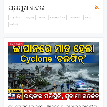
ପ୍ରମୁଖ ଖବର
ଅନ୍ତର୍ଜାତୀୟ
କ୍ରାଇମ୍
କ୍ରୀଡ଼ା
ଘଟଣା-ଦୁର୍ଘଟଣା
ଜଣାଅଜଣା
ଜାତୀୟ
ପାଣିପାଗ
ଅନ୍ତର୍ଜାତୀୟ
କୃଷ୍ଣସାଗରରେ ଡ୍ରୋନ୍‌ ଆକ୍ରମଣ: ନିଖୋଜ ୨ ଭାରତୀୟ