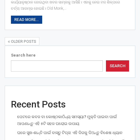
କାର୍ଯ୍ୟାନୁଷ୍ଠାନ ହୋଇଥିବା ଖବର ସାମ୍ନାକୁ ଆସିଛି। ଏହାକୁ ନେଇ ମଦ ଶିଳ୍ପରେ
ଚର୍ଚ୍ଚା ଆରମ୍ଭ ହୋଇଛି।
Old Monk,
…
READ MORE...
OLDER POSTS
Search here
SEARCH
Recent Posts
ପେଟରେ କବଜ ବା କୋଷ୍ଠକାଠିନ୍ୟ ସମସ୍ୟା? ମୁକ୍ତି ପାଇବା ପାଇଁ
ଆପଣାନ୍ତୁ ଏହି ୫ଟି ସହଜ ଘରୋଇ ଉପାୟ
ଘରେ ସୁଖ-ଶାନ୍ତି ପାଇଁ ବାସ୍ତୁ ଟିପ୍ସ: ଏହି ଦିଗକୁ ଦିଅନ୍ତୁ ବିଶେଷ ଧ୍ୟାନ