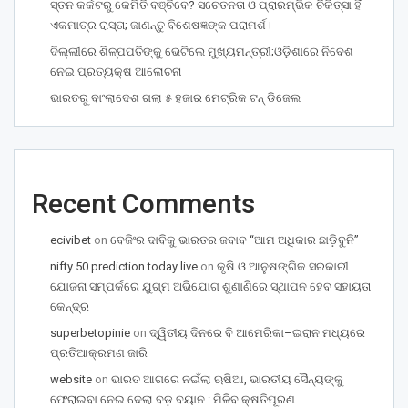
ସ୍ତନ କର୍କଟରୁ କେମିତି ବଞ୍ଚିବେ? ସଚେତନତା ଓ ପ୍ରାରମ୍ଭିକ ଚିକିତ୍ସା ହିଁ
ଏକମାତ୍ର ରାସ୍ତା; ଜାଣନ୍ତୁ ବିଶେଷଜ୍ଞଙ୍କ ପରାମର୍ଶ।
ଦିଲ୍ଲୀରେ ଶିଳ୍ପପତିଙ୍କୁ ଭେଟିଲେ ମୁଖ୍ୟମନ୍ତ୍ରୀ;ଓଡ଼ିଶାରେ ନିବେଶ
ନେଇ ପ୍ରତ୍ୟକ୍ଷ ଆଲୋଚନା
ଭାରତରୁ ବାଂଲାଦେଶ ଗଲା ୫ ହଜାର ମେଟ୍ରିକ ଟନ୍‌ ଡିଜେଲ
Recent Comments
ecivibet
on
ବେଜିଂର ଦାବିକୁ ଭାରତର ଜବାବ “ଆମ ଅଧିକାର ଛାଡ଼ିବୁନି”
nifty 50 prediction today live
on
କୃଷି ଓ ଆନୁଷଙ୍ଗିକ ସରକାରୀ
ଯୋଜନା ସମ୍ପର୍କରେ ଯୁଗ୍ମ ଅଭିଯୋଗ ଶୁଣାଣିରେ ସ୍ଥାପନ ହେବ ସହାୟତା
କେନ୍ଦ୍ର
superbetopinie
on
ଦ୍ୱିତୀୟ ଦିନରେ ବି ଆମେରିକା–ଇରାନ ମଧ୍ୟରେ
ପ୍ରତିଆକ୍ରମଣ ଜାରି
website
on
ଭାରତ ଆଗରେ ନଇଁଲା ଋଷିଆ, ଭାରତୀୟ ସୈନ୍ୟଙ୍କୁ
ଫେରାଇବା ନେଇ ଦେଲା ବଡ଼ ବୟାନ : ମିଳିବ କ୍ଷତିପୂରଣ