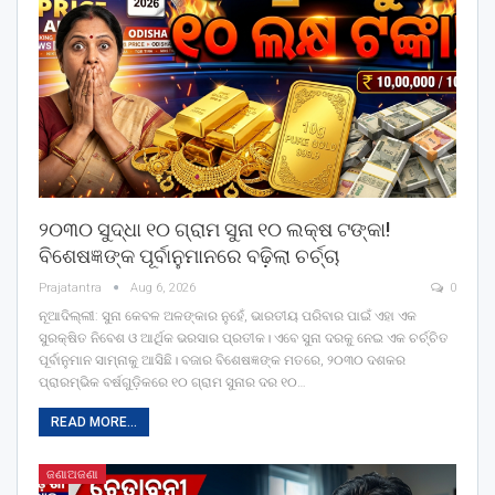
୨୦୩୦ ସୁଦ୍ଧା ୧୦ ଗ୍ରାମ ସୁନା ୧୦ ଲକ୍ଷ ଟଙ୍କା!
ବିଶେଷଜ୍ଞଙ୍କ ପୂର୍ବାନୁମାନରେ ବଢ଼ିଲା ଚର୍ଚ୍ଚା
Prajatantra
Aug 6, 2026
0
ନୂଆଦିଲ୍ଲୀ: ସୁନା କେବଳ ଅଳଙ୍କାର ନୁହେଁ, ଭାରତୀୟ ପରିବାର ପାଇଁ ଏହା ଏକ
ସୁରକ୍ଷିତ ନିବେଶ ଓ ଆର୍ଥିକ ଭରସାର ପ୍ରତୀକ। ଏବେ ସୁନା ଦରକୁ ନେଇ ଏକ ଚର୍ଚ୍ଚିତ
ପୂର୍ବାନୁମାନ ସାମ୍ନାକୁ ଆସିଛି। ବଜାର ବିଶେଷଜ୍ଞଙ୍କ ମତରେ, ୨୦୩୦ ଦଶକର
ପ୍ରାରମ୍ଭିକ ବର୍ଷଗୁଡ଼ିକରେ ୧୦ ଗ୍ରାମ ସୁନାର ଦର ୧୦
…
READ MORE...
ଜଣାଅଜଣା