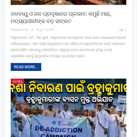
ଜଳବାୟୁ ଓ ଜଳ ପ୍ରଦୂଷଣର ପ୍ରଭାବ: କମୁଛି ମାଛ,
ମତ୍ସ୍ୟଜୀବୀଙ୍କ ବଡ଼ ସଙ୍କଟ
Prajatantra
Aug 7, 2026
0
ଅସ୍ତରଙ୍ଗ, ୭/୮: ଦିନ ଥିଲା, ଅସ୍ତରଙ୍ଗ ଉପକୂଳରେ ଥରେ ଜାଲ ପକାଇଲେ ମାଛରେ
ଭରିଯାଉଥିଲା। ଏବେ ସେହି ସମୁଦ୍ରରେ ମାଛ ଧରିବା ମତ୍ସ୍ୟଜୀବୀଙ୍କ ପାଇଁ କଷ୍ଟକର
ହୋଇପଡ଼ିଛି। ଜଳବାୟୁ ପରିବର୍ତ୍ତନ, ସମୁଦ୍ର ଜଳର ତାପମାତ୍ରା ବୃଦ୍ଧି ଓ ଜଳ
ପ୍ରଦୂଷଣ ଯୋଗୁଁ ସାମୁଦ୍ରିକ ମତ୍ସ୍ୟ ଉତ୍ପାଦନ ହ୍ରାସ
…
READ MORE...
ଜାତୀୟ