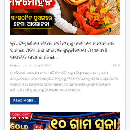
ନୂଆଦିଲ୍ଲୀରେ ନୀତିନ ନବୀନଙ୍କୁ ଭେଟିଲେ ମନମୋହନ
ସାମଲ: ଓଡ଼ିଶାରେ ସଂଗଠନ ସୁଦୃଢ଼ୀକରଣ ଓ ଆଗାମୀ
ରଣନୀତି ଉପରେ ହେଲା…
Prajatantra
Aug 6, 2026
0
ନୂଆଦିଲ୍ଲୀ: ଭାରତୀୟ ଜନତା ପାର୍ଟି (ବିଜେପି)ର ନୂଆଦିଲ୍ଲୀସ୍ଥିତ କେନ୍ଦ୍ରୀୟ
କାର୍ଯ୍ୟାଳୟରେ ଦଳର ରାଷ୍ଟ୍ରୀୟ ନେତୃତ୍ୱ ନୀତିନ ନବୀନଙ୍କୁ ଓଡ଼ିଶା ରାଜ୍ୟ ବିଜେପି
ସଭାପତି ତଥା ରାଜ୍ୟସଭା ସାଂସଦ ମନମୋହନ ସାମଲ ସୌଜନ୍ୟମୂଳକ ସାକ୍ଷାତ
କରିଛନ୍ତି। ଏହି ଗୁରୁତ୍ୱପୂର୍ଣ୍ଣ ସାକ୍ଷାତକାର ସମୟରେ
…
READ MORE...
ପ୍ରମୁଖ ଖବର