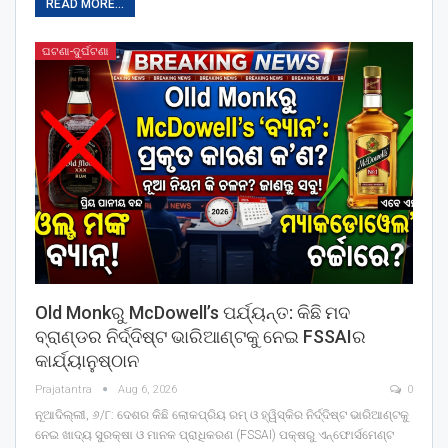
READ MORE...
ଘଟଣା-ଦୁର୍ଘଟଣା
Old Monkରୁ McDowell’s ପର୍ଯ୍ୟନ୍ତ: କିଛି ମଦ
ବ୍ରାଣ୍ଡର ନିର୍ଦ୍ଦିଷ୍ଟ ଭାରିଆଣ୍ଟକୁ ନେଇ FSSAIର
କାର୍ଯ୍ୟାନୁଷ୍ଠାନ
Prajatantra
Aug 6, 2026
0
ନୂଆଦିଲ୍ଲୀ, ୬/୮: ଦେଶର କିଛି ଲୋକପ୍ରିୟ ରମ୍ ଓ ହ୍ୱିସ୍କିର ନିର୍ଦ୍ଦିଷ୍ଟ ଭାରିଆଣ୍ଟକୁ
ନେଇ ଖାଦ୍ୟ ସୁରକ୍ଷା ଓ ମାନକ ପ୍ରାଧିକରଣ (FSSAI) ପକ୍ଷରୁ ଏନ୍‌ଫୋର୍ସମେଣ୍ଟ