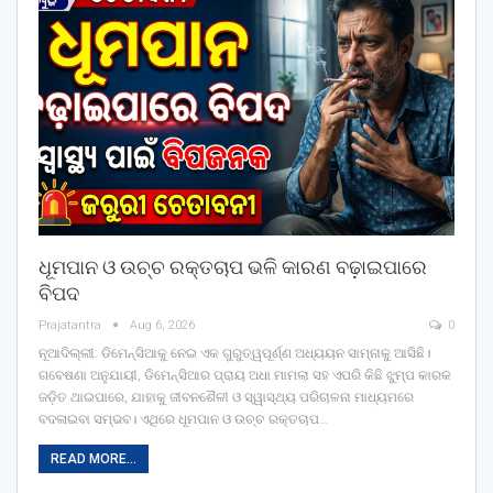
ଧୂମପାନ ଓ ଉଚ୍ଚ ରକ୍ତଚାପ ଭଳି କାରଣ ବଢ଼ାଇପାରେ
ବିପଦ
Prajatantra
Aug 6, 2026
0
ନୂଆଦିଲ୍ଲୀ: ଡିମେନ୍ସିଆକୁ ନେଇ ଏକ ଗୁରୁତ୍ୱପୂର୍ଣ୍ଣ ଅଧ୍ୟୟନ ସାମ୍ନାକୁ ଆସିଛି।
ଗବେଷଣା ଅନୁଯାୟୀ, ଡିମେନ୍ସିଆର ପ୍ରାୟ ଅଧା ମାମଲା ସହ ଏପରି କିଛି ଝୁମ୍ପ କାରକ
ଜଡ଼ିତ ଥାଇପାରେ, ଯାହାକୁ ଜୀବନଶୈଳୀ ଓ ସ୍ୱାସ୍ଥ୍ୟ ପରିଚାଳନା ମାଧ୍ୟମରେ
ବଦଳାଇବା ସମ୍ଭବ। ଏଥିରେ ଧୂମପାନ ଓ ଉଚ୍ଚ ରକ୍ତଚାପ
…
READ MORE...