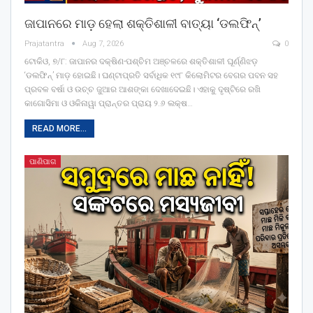
ଜାପାନରେ ମାଡ଼ ହେଲା ଶକ୍ତିଶାଳୀ ବାତ୍ୟା ‘ଡଲଫିନ୍‌’
Prajatantra
Aug 7, 2026
0
ଟୋକିଓ, ୭/୮: ଜାପାନର ଦକ୍ଷିଣ-ପଶ୍ଚିମ ଅଞ୍ଚଳରେ ଶକ୍ତିଶାଳୀ ଘୂର୍ଣ୍ଣିଝଡ଼
‘ଡଲଫିନ୍‌’ ମାଡ଼ ହୋଇଛି। ଘଣ୍ଟାପ୍ରତି ସର୍ବାଧିକ ୧୯୮ କିଲୋମିଟର ବେଗର ପବନ ସହ
ପ୍ରବଳ ବର୍ଷା ଓ ଉଚ୍ଚ ଜୁଆର ଆଶଙ୍କା ଦେଖାଦେଇଛି। ଏହାକୁ ଦୃଷ୍ଟିରେ ରଖି
କାଗୋସିମା ଓ ଓକିନାୱା ପ୍ରାନ୍ତର ପ୍ରାୟ ୨.୬ ଲକ୍ଷ
…
READ MORE...
ପାଣିପାଗ