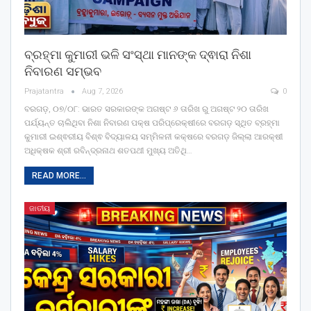
ବ୍ରହ୍ମା କୁମାରୀ ଭଳି ସଂସ୍ଥା ମାନଙ୍କ ଦ୍ଵାରା ନିଶା
ନିବାରଣ ସମ୍ଭବ
Prajatantra
Aug 7, 2026
0
ବରଗଡ଼, ୦୭/୦୮: ଭାରତ ସରକାରଙ୍କ ଅଗଷ୍ଟ ୬ ତାରିଖ ରୁ ଅଗଷ୍ଟ ୨୦ ତାରିଖ
ପର୍ଯ୍ୟନ୍ତ ଚାଲିଥିବା ନିଶା ନିବାରଣ ପକ୍ଷ ପରିପ୍ରେକ୍ଷୀରେ ବରଗଡ଼ ସ୍ଥିତ ବ୍ରହ୍ମା
କୁମାରୀ ଇଶ୍ଵରୀୟ ବିଶ୍ଵ ବିଦ୍ୟାଳୟ ସମ୍ମିଳନୀ କକ୍ଷରେ ବରଗଡ଼ ଜିଲ୍ଲା ଆରକ୍ଷୀ
ଅଧିକ୍ଷକ ଶ୍ରୀ ରବିନ୍ଦ୍ରନାଥ ଶତପଥୀ ମୁଖ୍ୟ ଅତିଥି
…
READ MORE...
ଜାତୀୟ