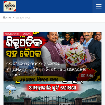
Home
ପ୍ରମୁଖ ଖବର
ପ୍ରମୁଖ ଖବର
ରାଜନୀତି
ଦିଲ୍ଲୀରେ ଶିଳ୍ପପତିଙ୍କୁ ଭେଟିଲେ
ମୁଖ୍ୟମନ୍ତ୍ରୀ;ଓଡ଼ିଶାରେ ନିବେଶ ନେଇ ପ୍ରତ୍ୟକ୍ଷ
ଆଲୋଚନା