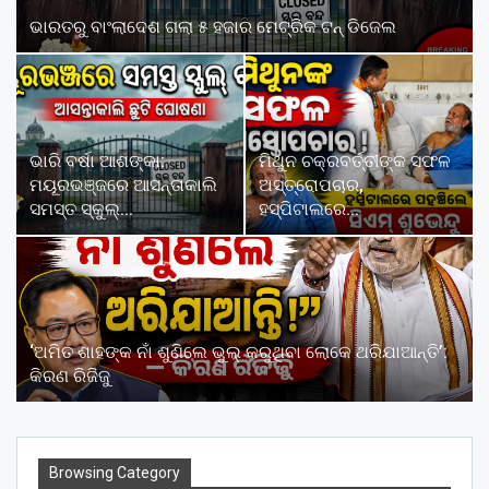
ଭାରତରୁ ବାଂଲାଦେଶ ଗଲା ୫ ହଜାର ମେଟ୍ରିକ ଟନ୍‌ ଡିଜେଲ
ଭାରି ବର୍ଷା ଆଶଙ୍କା:
ମିଥୁନ ଚକ୍ରବର୍ତ୍ତୀଙ୍କ ସଫଳ
ମୟୂରଭଞ୍ଜରେ ଆସନ୍ତାକାଲି
ଅସ୍ତ୍ରୋପଚାର,
ସମସ୍ତ ସ୍କୁଲ୍…
ହସ୍ପିଟାଲରେ…
‘ଅମିତ ଶାହଙ୍କ ନାଁ ଶୁଣିଲେ ଭୁଲ୍‌ କରୁଥିବା ଲୋକେ ଥରିଯାଆନ୍ତି’:
କିରଣ ରିଜିଜୁ
Browsing Category